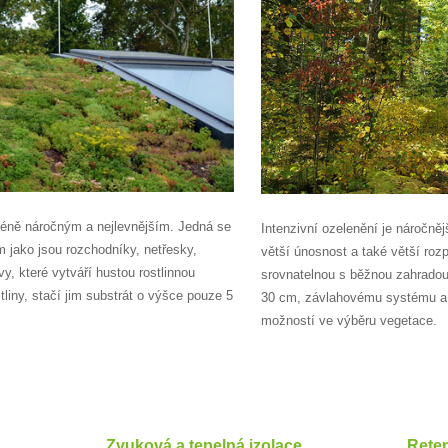
jméně náročným a nejlevnějším. Jedná se
Intenzivní ozelenění je náročně
m jako jsou rozchodníky, netřesky,
větší únosnost a také větší roz
y, které vytváří hustou rostlinnou
srovnatelnou s běžnou zahradou
tliny, stačí jim substrát o výšce pouze 5
30 cm, závlahovému systému a v
možností ve výběru vegetace.
Zvuková a tepelná izolace
Rete