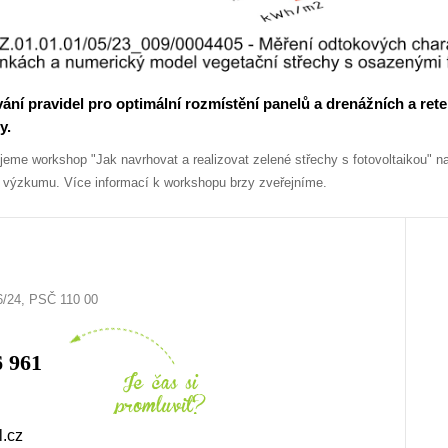
vání pravidel pro optimální rozmístění panelů a drenážních a ret
y.
ujeme workshop "Jak navrhovat a realizovat zelené střechy s fotovoltaikou" 
z výzkumu. Více informací k workshopu brzy zveřejníme.
6/24, PSČ 110 00
6 961
l.cz