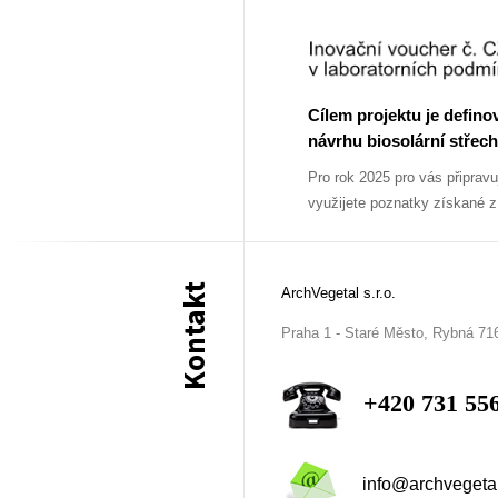
Cílem projektu je defino
návrhu biosolární střech
Pro rok 2025 pro vás připrav
využijete poznatky získané 
Kontakt
ArchVegetal s.r.o.
Praha 1 - Staré Město, Rybná 71
+420 731 55
info@archvegeta