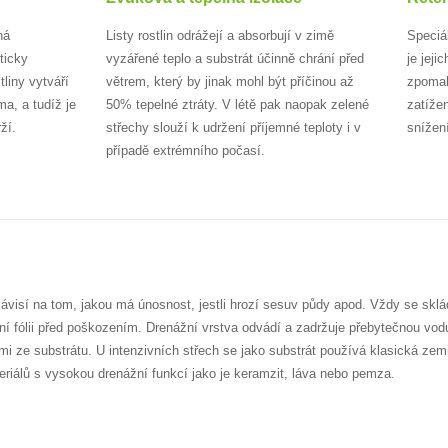
ná
Listy rostlin odrážejí a absorbují v zimě
Speciá
kticky
vyzářené teplo a substrát účinně chrání před
je jej
liny vytváří
větrem, který by jinak mohl být příčinou až
zpomali
ma, a tudíž je
50% tepelné ztráty. V létě pak naopak zelené
zatíže
ží.
střechy slouží k udržení příjemné teploty i v
snížen
případě extrémního počasí.
ávisí na tom, jakou má únosnost, jestli hrozí sesuv půdy apod. Vždy se sklá
ční fólii před poškozením. Drenážní vrstva odvádí a zadržuje přebytečnou vodu
mi ze substrátu. U intenzivních střech se jako substrát používá klasická zem
teriálů s vysokou drenážní funkcí jako je keramzit, láva nebo pemza.