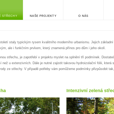
É STŘECHY
NAŠE PROJEKTY
O NÁS
století staly typickým rysem kvalitního moderního urbanismu. Jejich základní
ckým, ale i funkčním prvkem, který znamená přínos pro dům i jeho okolí.
ou střechu, je zapotřebí v projektu myslet na splnění tří podmínek. Dostateč
 než u extenzivních. Dále je nutné zajistit takovou hydroizolační fólii, která s
k vody ze střechy. V případě potřeby vám pomůžeme podmínky přizpůsobit tak
cha
Intenzivní zelená stře