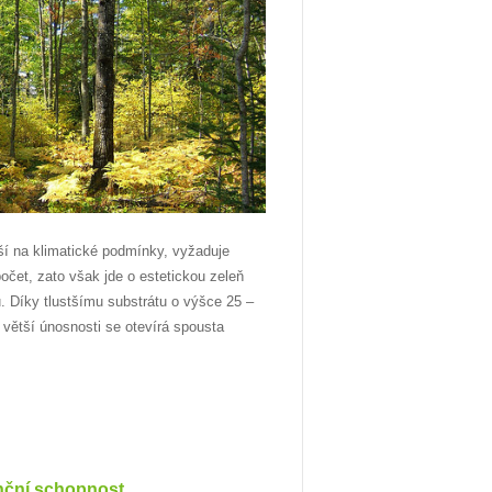
jší na klimatické podmínky, vyžaduje
počet, zato však jde o estetickou zeleň
. Díky tlustšímu substrátu o výšce 25 –
ětší únosnosti se otevírá spousta
nční schopnost