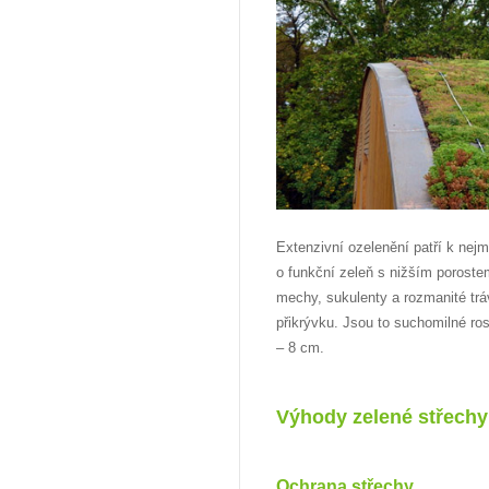
Extenzivní ozelenění patří k ne
o funkční zeleň s nižším poroste
mechy, sukulenty a rozmanité tráv
přikrývku. Jsou to suchomilné ros
– 8 cm.
Výhody zelené střechy
Ochrana střechy