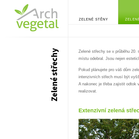
ZELENÉ STĚNY
ZELEN
Zelené střechy
Zelené střechy se v průběhu 20. 
místu odebral. Jsou nejen esteti
Pokud plánujete pro váš dům zelen
intenzivních střech musí být vyšší
A nakonec je třeba zajistit odto
realizovat.
Extenzivní zelená stře