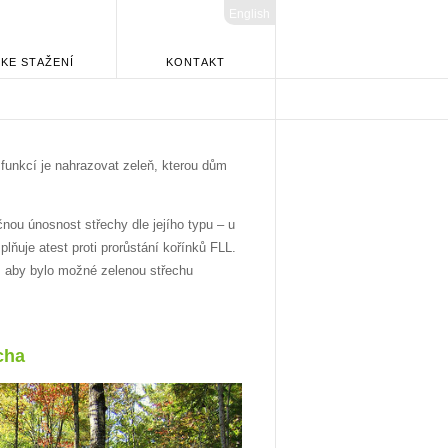
English
KE STAŽENÍ
KONTAKT
 funkcí je nahrazovat zeleň, kterou dům
nou únosnost střechy dle jejího typu – u
plňuje atest proti prorůstání kořínků FLL.
, aby bylo možné zelenou střechu
cha