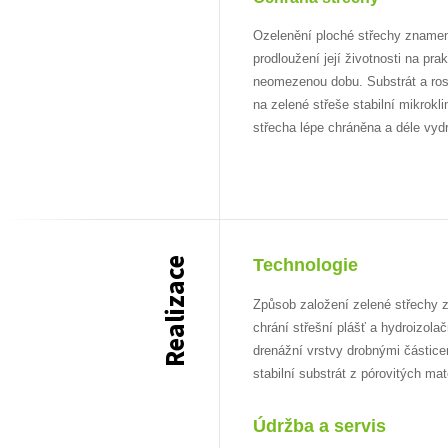
Ozelenění ploché střechy zname
prodloužení její životnosti na pra
neomezenou dobu. Substrát a rost
na zelené střeše stabilní mikrokli
střecha lépe chráněna a déle vydr
Realizace
Technologie
Způsob založení zelené střechy z
chrání střešní plášť a hydroizola
drenážní vrstvy drobnými částice
stabilní substrát z pórovitých ma
Údržba a servis