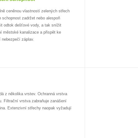
lně ceněnou vlastností zelených střech
ich schopnost zadržet nebo alespoň
t odtok dešťové vody, a tak snížit
ní městské kanalizace a přispět ke
í nebezpečí záplav.
dá z několika vrstev. Ochranná vrstva
. Filtrační vrstva zabraňuje zanášení
ina. Extenzivní střechy naopak vyžadují