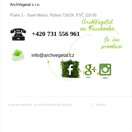
ArchVegetal s.r.o.
Praha 1 - Staré Město, Rybná 716/24, PSČ 110 00
+420 731 556 961
info@archvegetal.cz
©
2026
ARCHVEGETAL
. ALL RIGHTS RESERVED.
GOOGLE+
NAHORU