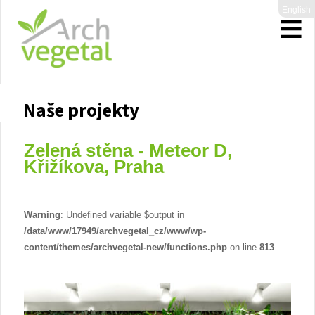
English
Naše projekty
Zelená stěna - Meteor D,
Křižíkova, Praha
Warning
: Undefined variable $output in
/data/www/17949/archvegetal_cz/www/wp-
content/themes/archvegetal-new/functions.php
on line
813