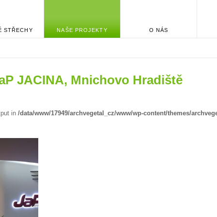
É STŘECHY
NAŠE PROJEKTY
O NÁS
 JaP JACINA, Mnichovo Hradiště
tput in
/data/www/17949/archvegetal_cz/www/wp-content/themes/archvege