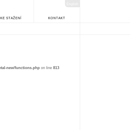
English
KE STAŽENÍ
KONTAKT
tal-new/functions.php
on line
813