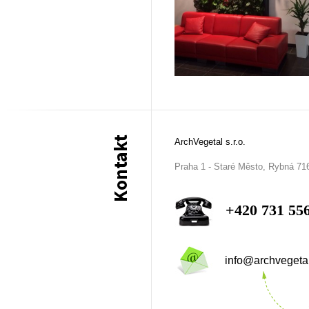
Kontakt
ArchVegetal s.r.o.
Praha 1 - Staré Město, Rybná 71
+420 731 55
info@archvegeta