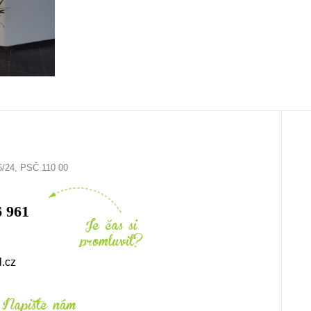
6/24, PSČ 110 00
6 961
l.cz