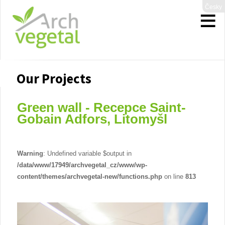
Česky
Our Projects
Green wall - Recepce Saint-
Gobain Adfors, Litomyšl
Warning
: Undefined variable $output in
/data/www/17949/archvegetal_cz/www/wp-
content/themes/archvegetal-new/functions.php
on line
813