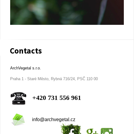
Contacts
ArchVegetal s.r.o.
Praha 1 - Staré Město, Rybná 716/24, PSČ 110 00
+420 731 556 961
info@archvegetal.cz